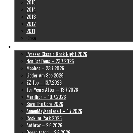
2015
2014
2013
2012
2011
Close
Latest Pictures
Pyraser Classic Rock Night 2026
Non Est Deus – 23.7.2026
Maahes – 23.7.2026
Lieder Am See 2026
ZZ Top – 13.7.2026
Ten Years After – 13.7.2026
Marillion – 10.7.2026
Save The Core 2026
AnnenMayKantereit – 1.7.2026
Rock im Park 2026
Anthrax – 2.6.2026
Decapitated – 2.6.2026